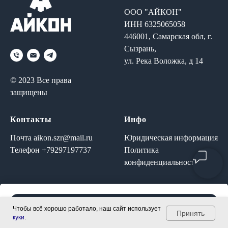
ООО "АЙКОН"
И
НН 6325065058
446001, Самарская обл, г.
Сызрань,
ул. Река Воложка, д 14
© 2023 Все права
защищены
Контакты
Инфо
Почта
aikon.szr@mail.ru
Юридическая информация
Телефон
+79297197737
Политика
конфиденциальности
Оставить заявку
Чтобы всё хорошо работало, наш сайт использует
Принять
куки
.